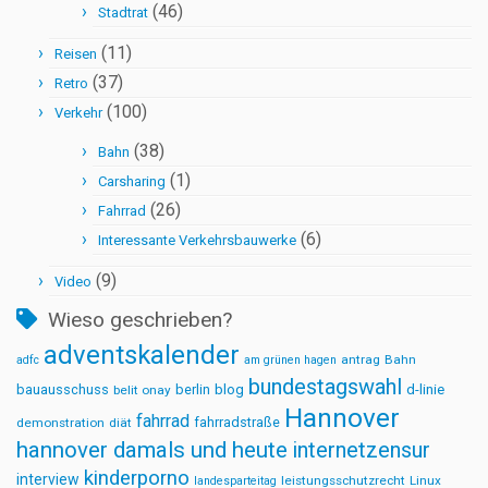
(46)
Stadtrat
(11)
Reisen
(37)
Retro
(100)
Verkehr
(38)
Bahn
(1)
Carsharing
(26)
Fahrrad
(6)
Interessante Verkehrsbauwerke
(9)
Video
Wieso geschrieben?
adventskalender
antrag
Bahn
adfc
am grünen hagen
bundestagswahl
bauausschuss
berlin
blog
d-linie
belit onay
Hannover
fahrrad
fahrradstraße
demonstration
diät
hannover damals und heute
internetzensur
kinderporno
interview
leistungsschutzrecht
Linux
landesparteitag