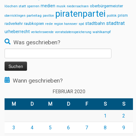
medien
oberbürgermeister
löschen statt sperren
musik
niedersachsen
piratenpartei
prism
parteitag
politik
oberricklingen
pavillon
stadtrat
stadtbahn
radverkehr
raubkopien
rede
region hannover
spd
urheberrecht
wahlkampf
verkehrswende
vorratsdatenspeicherung
Was geschrieben?
Suchen
nach:
Wann geschrieben?
FEBRUAR 2020
M
D
M
D
F
S
S
1
2
3
4
5
6
7
8
9